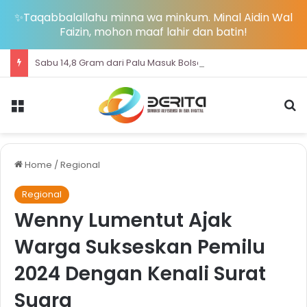
✨Taqabbalallahu minna wa minkum. Minal Aidin Wal
Faizin, mohon maaf lahir dan batin!
Sabu 14,8 Gram dari Palu Masuk Bolsel, Pasutri IB-HM Dibekuk BNNP Sulut
Menu
S
Home
/
Regional
Regional
Wenny Lumentut Ajak
Warga Sukseskan Pemilu
2024 Dengan Kenali Surat
Suara