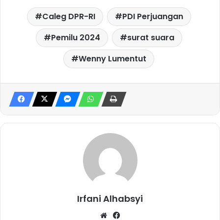
Caleg DPR-RI
PDI Perjuangan
Pemilu 2024
surat suara
Wenny Lumentut
Irfani Alhabsyi
W
Fa