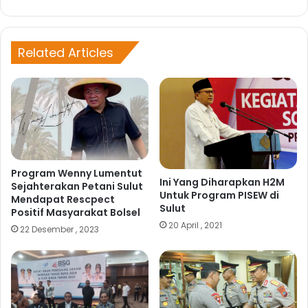
eb
ce
sit
bo
e
ok
Related Articles
Program Wenny Lumentut
Ini Yang Diharapkan H2M
Sejahterakan Petani Sulut
Untuk Program PISEW di
Mendapat Rescpect
Sulut
Positif Masyarakat Bolsel
20 April , 2021
22 Desember , 2023