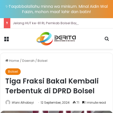
✨Taqabbalallahu minna wa minkum. Minal Aidin Wal
Faizin, mohon maaf lahir dan batin!
Jelang HUT ke-81 RI, Pemkab Bolsel Bagikan Ribuan Bendera Merah Putih dan Bersihkan Pantai Sondana
Menu
S
Home
/
Daerah
/
Bolsel
Bolsel
Tiga Fraksi Bakal Kembali
Terbentuk di DPRD Bolsel
Irfani Alhabsyi
12 September, 2024
71
1 minute read