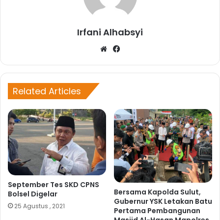
Irfani Alhabsyi
W
Fa
eb
ce
sit
bo
e
ok
Related Articles
September Tes SKD CPNS
Bersama Kapolda Sulut,
Bolsel Digelar
Gubernur YSK Letakan Batu
25 Agustus , 2021
Pertama Pembangunan