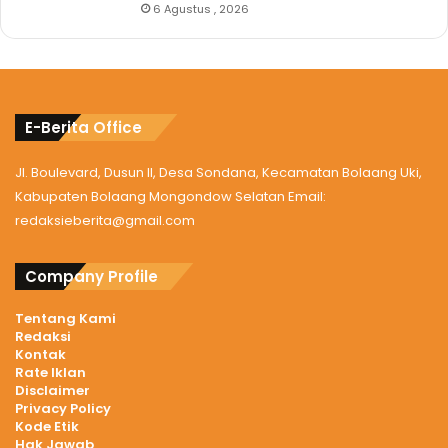
6 Agustus , 2026
E-Berita Office
Jl. Boulevard, Dusun II, Desa Sondana, Kecamatan Bolaang Uki,
Kabupaten Bolaang Mongondow Selatan Email:
redaksieberita@gmail.com
Company Profile
Tentang Kami
Redaksi
Kontak
Rate Iklan
Disclaimer
Privacy Policy
Kode Etik
Hak Jawab