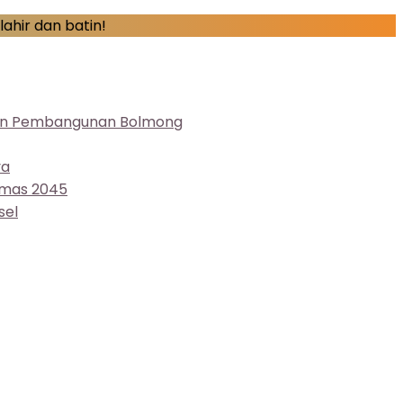
ahir dan batin!
atan Pembangunan Bolmong
ya
 Emas 2045
sel