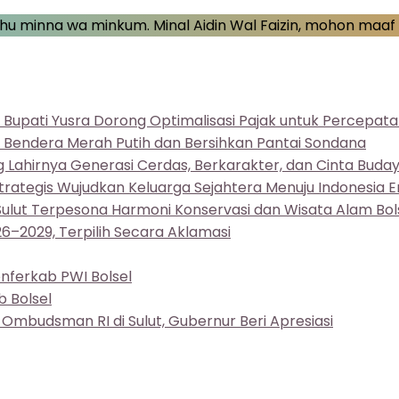
u minna wa minkum. Minal Aidin Wal Faizin, mohon maaf l
 Bupati Yusra Dorong Optimalisasi Pajak untuk Percep
n Bendera Merah Putih dan Bersihkan Pantai Sondana
g Lahirnya Generasi Cerdas, Berkarakter, dan Cinta Buda
trategis Wujudkan Keluarga Sejahtera Menuju Indonesia
 Sulut Terpesona Harmoni Konservasi dan Wisata Alam Bol
26–2029, Terpilih Secara Aklamasi
nferkab PWI Bolsel
 Bolsel
n Ombudsman RI di Sulut, Gubernur Beri Apresiasi