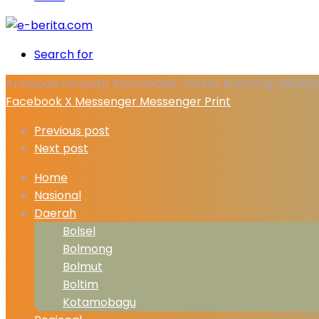
Search for
Antisipasi Penyakit Pascabanjir, Dinkes Bolmong Lakuk
Facebook
X
Messenger
Messenger
Print
Previous post
Next post
Home
Nasional
Daerah
Bolsel
Bolmong
Bolmut
Boltim
Kotamobagu