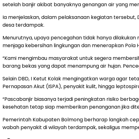
setelah banjir akibat banyaknya genangan air yang men
Ia menjelaskan, dalam pelaksanaan kegiatan tersebut, 
desa terdampak.
Menurutnya, upaya pencegahan tidak hanya dilakukan 
menjaga kebersihan lingkungan dan menerapkan Pola Hi
“Kami mengimbau masyarakat untuk segera membersih
barang bekas yang dapat menampung air hujan. Penceg
Selain DBD, I Ketut Kolak mengingatkan warga agar tetap
Pernapasan Akut (ISPA), penyakit kulit, hingga leptospiro
“Pascabanjir biasanya terjadi peningkatan risiko ber
kesehatan tetap siap memberikan penanganan jika dit
Pemerintah Kabupaten Bolmong berharap langkah cepat 
wabah penyakit di wilayah terdampak, sekaligus mem