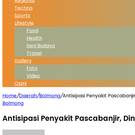
Regional
Techno
Sports
Lifestyle
Food
Health
Seni Budaya
Travel
Gallery
Foto
Video
Opini
Home
/
Daerah
/
Bolmong
/
Antisipasi Penyakit Pascabanj
Bolmong
Antisipasi Penyakit Pascabanjir, 