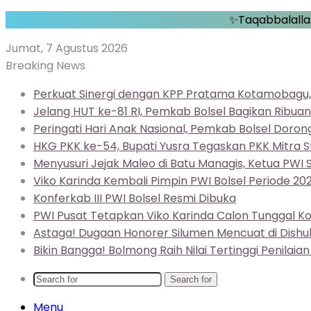
✨Taqabbalallah
Jumat, 7 Agustus 2026
Breaking News
Perkuat Sinergi dengan KPP Pratama Kotamobagu,
Jelang HUT ke-81 RI, Pemkab Bolsel Bagikan Ribua
Peringati Hari Anak Nasional, Pemkab Bolsel Doron
HKG PKK ke-54, Bupati Yusra Tegaskan PKK Mitra S
Menyusuri Jejak Maleo di Batu Managis, Ketua PWI
Viko Karinda Kembali Pimpin PWI Bolsel Periode 20
Konferkab III PWI Bolsel Resmi Dibuka
PWI Pusat Tetapkan Viko Karinda Calon Tunggal Ko
Astaga! Dugaan Honorer Silumen Mencuat di Dishub
Bikin Bangga! Bolmong Raih Nilai Tertinggi Penilaia
Search for
Menu