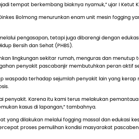
jadi tempat berkembang biaknya nyamuk,” ujar I Ketut K
Dinkes Bolmong menurunkan enam unit mesin fogging yang
melalui pengasapan, tetapi juga dibarengi dengan eduk
dup Bersih dan Sehat (PHBS).
kan lingkungan sekitar rumah, menguras dan menutup
ahan penyakit pascabanjir membutuhkan peran aktif se
 waspada terhadap sejumlah penyakit lain yang kerap munc
sis.
bagai penyakit. Karena itu kami terus melakukan pemant
emukan kasus di lapangan,” tambahnya.
yang dilakukan melalui fogging massal dan edukasi kese
percepat proses pemulihan kondisi masyarakat pascabe