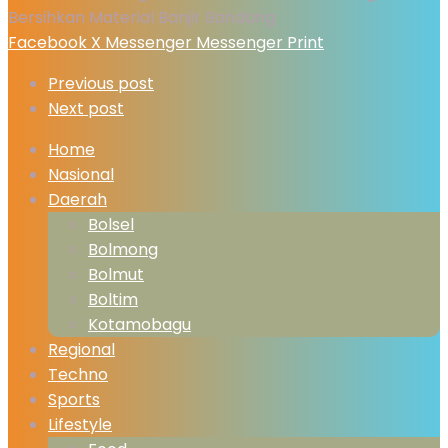
Bersihkan Material Banjir Bandang
Facebook
X
Messenger
Messenger
Print
Previous post
Next post
Home
Nasional
Daerah
Bolsel
Bolmong
Bolmut
Boltim
Kotamobagu
Regional
Techno
Sports
Lifestyle