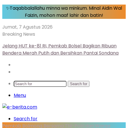
✨Taqabbalallahu minna wa minkum. Minal Aidin Wal
Faizin, mohon maaf lahir dan batin!
Jumat, 7 Agustus 2026
Breaking News
Jelang HUT ke-81 RI, Pemkab Bolsel Bagikan Ribuan
Bendera Merah Putih dan Bersihkan Pantai Sondana
Search for
Menu
Search for
Pemkab Bolmong Bersama TNI-Polri dan Warga