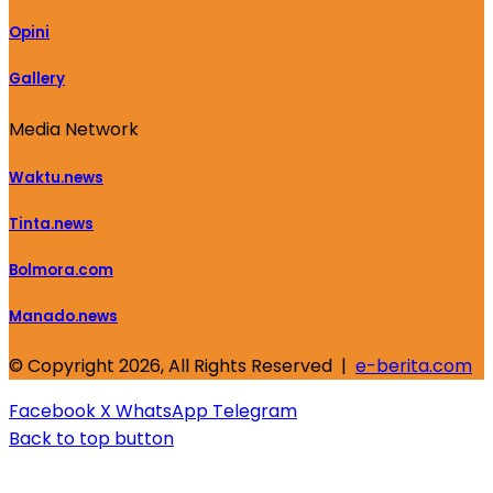
Opini
Gallery
Media Network
Waktu.news
Tinta.news
Bolmora.com
Manado.news
© Copyright 2026, All Rights Reserved |
e-berita.com
Facebook
X
WhatsApp
Telegram
Back to top button