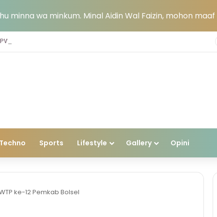
u minna wa minkum. Minal Aidin Wal Faizin, mohon maaf l
I PWI Bolsel Resmi Dibuka
Techno
Sports
Lifestyle
Gallery
Opini
 WTP ke-12 Pemkab Bolsel