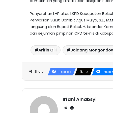
pemerintah yang dinilai telah disajikan sec
Penyerahan LHP atas LKPD Kabupaten Bolsel 
Perwakilan Sulut, Bombit Agus Mulyo, S.E., M.
langsung oleh Bupati Bolsel, H. Iskandar Kamar
dan sejumlah pimpinan OPD teknis di Kabu
Arifin Olii
Bolaang Mongondow
Share
Facebook
X
Messen
Irfani Alhabsyi
W
Fa