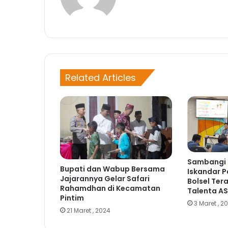
eb
ce
sit
bo
e
ok
Related Articles
Sambangi 
Bupati dan Wabup Bersama
Iskandar 
Jajarannya Gelar Safari
Bolsel Te
Rahamdhan di Kecamatan
Talenta A
Pintim
3 Maret , 2
21 Maret , 2024