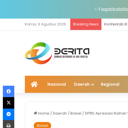
✨Taqabbalallah
Kamis, 6 Agustus 2026
Konferkab II
Breaking News
Home
Nasional
Daerah
Regional
Facebook
X
Messenger
Home
/
Daerah
/
Bolsel
/
DPRD Apresiasi Raihan
Print
Bolsel