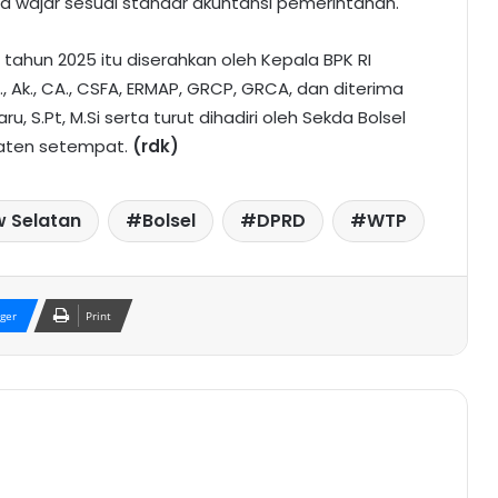
ara wajar sesuai standar akuntansi pemerintahan.
tahun 2025 itu diserahkan oleh Kepala BPK RI
M., Ak., CA., CSFA, ERMAP, GRCP, GRCA, dan diterima
u, S.Pt, M.Si serta turut dihadiri oleh Sekda Bolsel
paten setempat.
(rdk)
 Selatan
Bolsel
DPRD
WTP
ger
Print