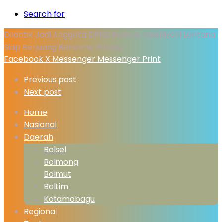
Search for
Dilantik Jadi Anggota DPRD Bolmut, Masdiyani Lantana
Siap Berjuang Bersama Rakyat
Facebook
X
Messenger
Messenger
Print
Previous post
Next post
Home
Nasional
Daerah
Bolsel
Bolmong
Bolmut
Boltim
Kotamobagu
Regional