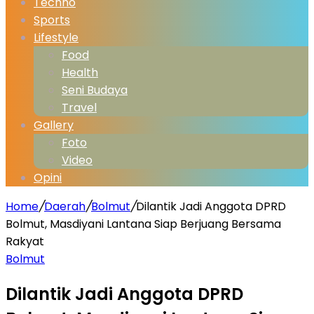
Techno
Sports
Lifestyle
Food
Health
Seni Budaya
Travel
Gallery
Foto
Video
Opini
Home
/
Daerah
/
Bolmut
/
Dilantik Jadi Anggota DPRD
Bolmut, Masdiyani Lantana Siap Berjuang Bersama
Rakyat
Bolmut
Dilantik Jadi Anggota DPRD