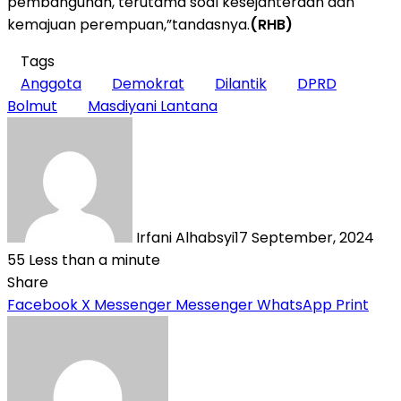
pembangunan, terutama soal kesejahteraan dan
kemajuan perempuan,”tandasnya.
(RHB)
Tags
Anggota
Demokrat
Dilantik
DPRD
Bolmut
Masdiyani Lantana
Irfani Alhabsyi
17 September, 2024
55
Less than a minute
Share
Facebook
X
Messenger
Messenger
WhatsApp
Print