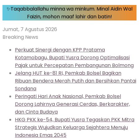
✨Taqabbalallahu minna wa minkum. Minal Aidin Wal
Faizin, mohon maaf lahir dan batin!
Jumat, 7 Agustus 2026
Breaking News
Perkuat Sinergi dengan KPP Pratama
Kotamobagu, Bupati Yusra Dorong Optimalisasi
Pajak untuk Percepatan Pembangunan Bolmong
Jelang HUT ke-81 RI, Pemkab Bolsel Bagikan
Ribuan Bendera Merah Putih dan Bersihkan Pantai
Sondana
Peringati Hari Anak Nasional, Pemkab Bolsel
Dorong Lahirnya Generasi Cerdas, Berkarakter,
dan Cinta Budaya
HKG PKK ke-54, Bupati Yusra Tegaskan PKK Mitra
Strategis Wujudkan Keluarga Sejahtera Menuju
Indonesia Emas 2045