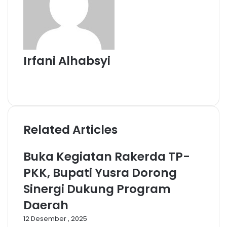
Irfani Alhabsyi
W
e
F
b
a
s
c
i
e
Related Articles
t
b
e
o
o
Buka Kegiatan Rakerda TP-
k
PKK, Bupati Yusra Dorong
Sinergi Dukung Program
Daerah
12 Desember , 2025