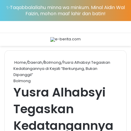
✨Taqabbalallahu minna wa minkum. Minal Aidin Wal
Faizin, mohon maaf lahir dan batin!
Menu
S
Home
/
Daerah
/
Bolmong
/
Yusra Alhabsyi Tegaskan
Kedatangannya di Kejati “Berkunjung, Bukan
Dipanggil”
Bolmong
Yusra Alhabsyi
Tegaskan
Kedatangannya