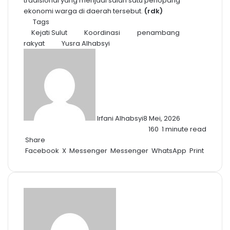
tradisional yang menjadi salah satu penopang
ekonomi warga di daerah tersebut.
(rdk)
Tags
Kejati Sulut
Koordinasi
penambang
rakyat
Yusra Alhabsyi
Irfani Alhabsyi
8 Mei, 2026
160
1 minute read
Share
Facebook
X
Messenger
Messenger
WhatsApp
Print