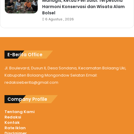
Managis, Ketua PWI Sulut Terpesona
Harmoni Konservasi dan Wisata Alam
Bolsel
6 Agustus , 2026
E-Berita Office
Jl. Boulevard, Dusun II, Desa Sondana, Kecamatan Bolaang Uki,
Kabupaten Bolaang Mongondow Selatan Email:
redaksieberita@gmail.com
Company Profile
Tentang Kami
Redaksi
Kontak
Rate Iklan
Disclaimer