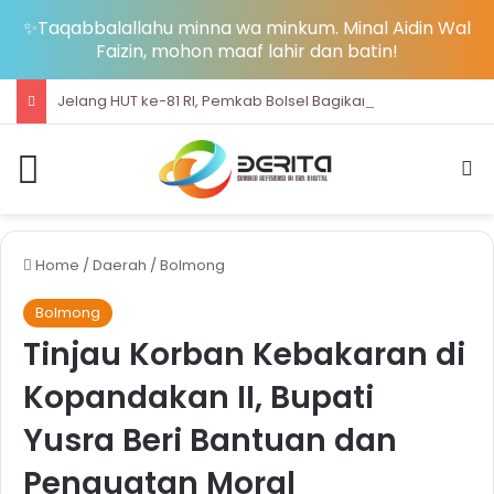
✨Taqabbalallahu minna wa minkum. Minal Aidin Wal
Faizin, mohon maaf lahir dan batin!
Jelang HUT ke-81 RI, Pemkab Bolsel Bagikan Ribuan Bendera Merah Putih dan Bersihkan Pantai Sondana
Menu
S
Home
/
Daerah
/
Bolmong
Bolmong
Tinjau Korban Kebakaran di
Kopandakan II, Bupati
Yusra Beri Bantuan dan
Penguatan Moral