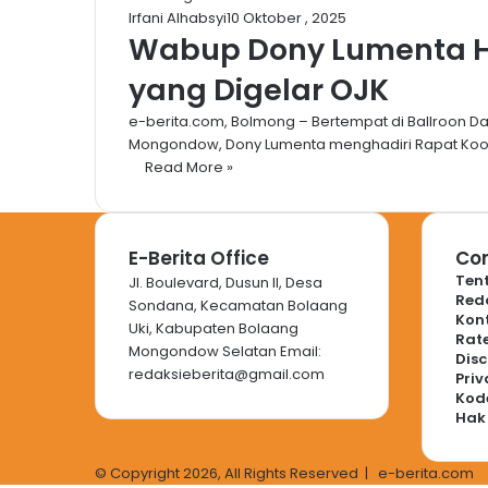
Irfani Alhabsyi
10 Oktober , 2025
Wabup Dony Lumenta Ha
yang Digelar OJK
e-berita.com, Bolmong – Bertempat di Ballroon Dana
Mongondow, Dony Lumenta menghadiri Rapat Koo
Read More »
E-Berita Office
Com
Ten
Jl. Boulevard, Dusun II, Desa
Red
Sondana, Kecamatan Bolaang
Kon
Uki, Kabupaten Bolaang
Rate
Mongondow Selatan Email:
Disc
redaksieberita@gmail.com
Priv
Kode
Hak
© Copyright 2026, All Rights Reserved |
e-berita.com