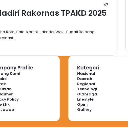
47
diri Rakornas TPAKD 2025
 Rote, Balai Kartini, Jakarta, Wakil Bupati Bolaang
rdinasi…
pany Profile
Kategori
tang Kami
Nasional
aksi
Daerah
tak
Regional
 Iklan
Teknologi
laimer
Olahraga
acy Policy
Lifestyle
 Etik
Opini
 Jawab
Gallery