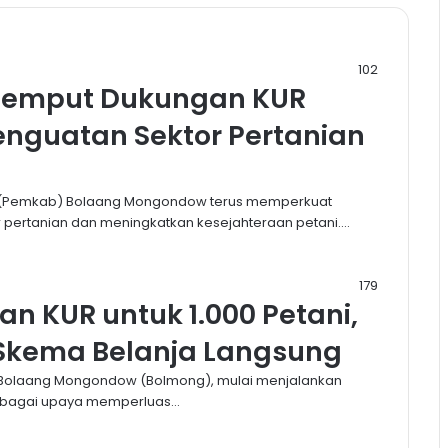
102
Jemput Dukungan KUR
Penguatan Sektor Pertanian
n (Pemkab) Bolaang Mongondow terus memperkuat
ertanian dan meningkatkan kesejahteraan petani.…
179
 KUR untuk 1.000 Petani,
Skema Belanja Langsung
 Bolaang Mongondow (Bolmong), mulai menjalankan
 sebagai upaya memperluas…