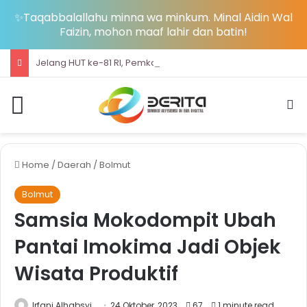
✨Taqabbalallahu minna wa minkum. Minal Aidin Wal
Faizin, mohon maaf lahir dan batin!
Jelang HUT ke-81 RI, Pemkab Bolsel Bagikan Ribuan Bendera Merah Putih dan Bersihkan Pantai Sondana
Menu
S
Home
/
Daerah
/
Bolmut
Bolmut
Samsia Mokodompit Ubah
Pantai Imokima Jadi Objek
Wisata Produktif
Irfani Alhabsyi
24 Oktober, 2023
67
1 minute read