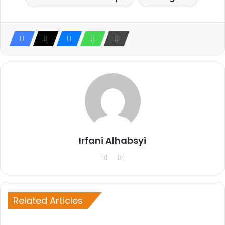
Irfani Alhabsyi
W
Fa
eb
ce
sit
bo
e
ok
Related Articles