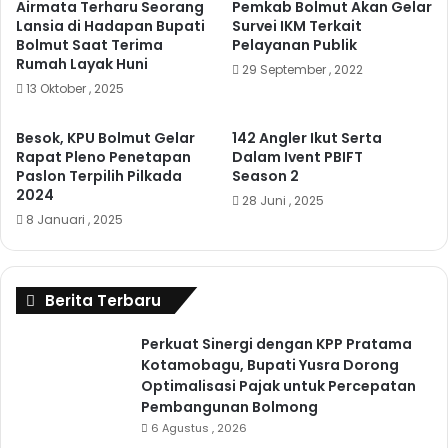
Airmata Terharu Seorang
Pemkab Bolmut Akan Gelar
Lansia di Hadapan Bupati
Survei IKM Terkait
Bolmut Saat Terima
Pelayanan Publik
Rumah Layak Huni
29 September , 2022
13 Oktober , 2025
Besok, KPU Bolmut Gelar
142 Angler Ikut Serta
Rapat Pleno Penetapan
Dalam Ivent PBIFT
Paslon Terpilih Pilkada
Season 2
2024
28 Juni , 2025
8 Januari , 2025
Berita Terbaru
Perkuat Sinergi dengan KPP Pratama
Kotamobagu, Bupati Yusra Dorong
Optimalisasi Pajak untuk Percepatan
Pembangunan Bolmong
6 Agustus , 2026