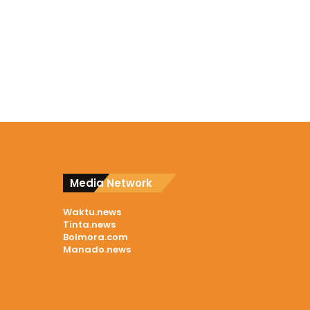
Media Network
Waktu.news
Tinta.news
Bolmora.com
Manado.news