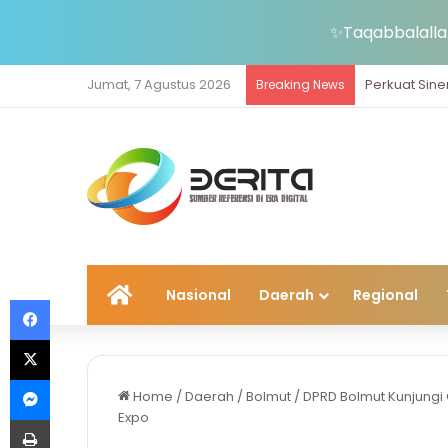
✨Taqabbalallah
Jumat, 7 Agustus 2026
Breaking News
Home
Nasional
Daerah
Regional
Facebook
X
Messenger
Home
/
Daerah
/
Bolmut
/
DPRD Bolmut Kunjungi
Expo
Print