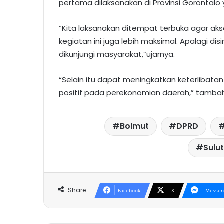
pertama dilaksanakan di Provinsi Gorontalo 
“Kita laksanakan ditempat terbuka agar aks
kegiatan ini juga lebih maksimal. Apalagi di
dikunjungi masyarakat,”ujarnya.
“Selain itu dapat meningkatkan keterliba
positif pada perekonomian daerah,” tamba
Bolmut
DPRD
Sulu
Share
Facebook
X
Messen