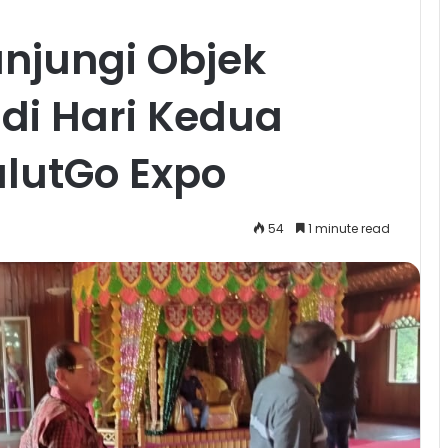
njungi Objek
di Hari Kedua
lutGo Expo
54
1 minute read