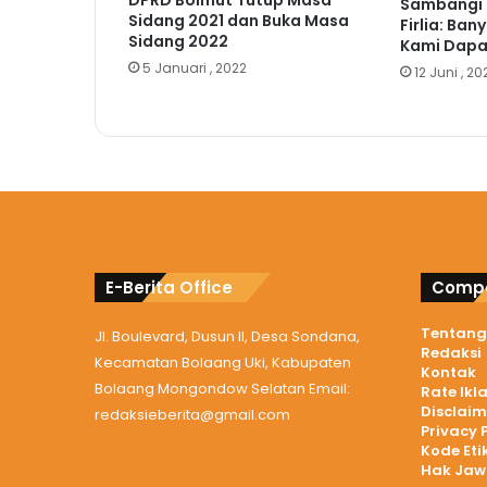
Sambangi 
Sidang 2021 dan Buka Masa
Firlia: Ban
Sidang 2022
Kami Dapa
5 Januari , 2022
12 Juni , 20
E-Berita Office
Compa
Tentang
Jl. Boulevard, Dusun II, Desa Sondana,
Redaksi
Kecamatan Bolaang Uki, Kabupaten
Kontak
Bolaang Mongondow Selatan Email:
Rate Ikl
Disclaim
redaksieberita@gmail.com
Privacy 
Kode Eti
Hak Ja