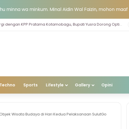
u minna wa minkum. Minal Aidin Wal Faizin, mohon maaf l
Jelang HUT ke-81 RI, Pemkab Bolsel Bagikan Ribuan Bendera Merah Putih dan Bersihkan Pantai Sondana
Techno
Sports
Lifestyle
Gallery
Opini
 Objek Wisata Budaya di Hari Kedua Pelaksanaan SulutGo