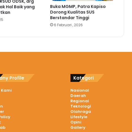
RSUD ODSK, drg
Buka MGMP, Patra Kapiso
yak Hal Baik yang
Dorong Kualitas SUS
tkan
Berstandar Tinggi
25
6 Februari , 2026
ny Profile
Kategori
 Kami
Nasional
Daerah
Regional
an
Teknologi
er
Olahraga
Policy
Lifestyle
k
Opini
wab
Gallery