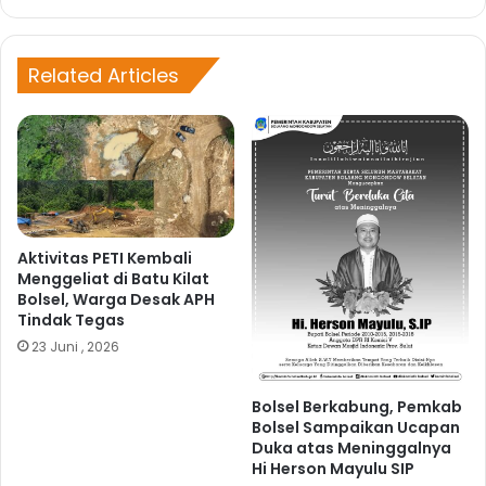
eb
ce
sit
bo
e
ok
Related Articles
Aktivitas PETI Kembali
Menggeliat di Batu Kilat
Bolsel, Warga Desak APH
Tindak Tegas
23 Juni , 2026
Bolsel Berkabung, Pemkab
Bolsel Sampaikan Ucapan
Duka atas Meninggalnya
Hi Herson Mayulu SIP