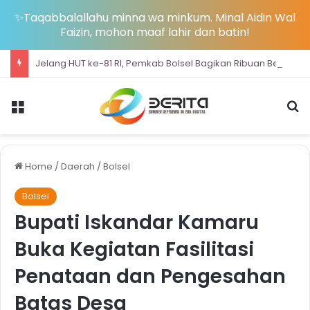
✨Taqabbalallahu minna wa minkum. Minal Aidin Wal
Faizin, mohon maaf lahir dan batin!
Jelang HUT ke-81 RI, Pemkab Bolsel Bagikan Ribuan Bendera Merah Putih dan Bersihkan Pantai Sondana
Menu
S
Home
/
Daerah
/
Bolsel
Bolsel
Bupati Iskandar Kamaru
Buka Kegiatan Fasilitasi
Penataan dan Pengesahan
Batas Desa