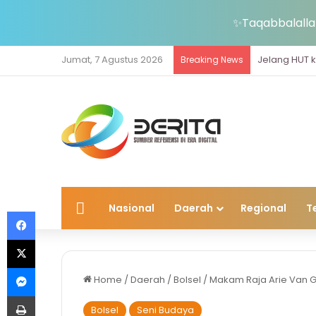
✨Taqabbalallah
Jumat, 7 Agustus 2026
Breaking News
Home
Nasional
Daerah
Regional
T
Facebook
X
Messenger
Home
/
Daerah
/
Bolsel
/
Makam Raja Arie Van 
Print
Bolsel
Seni Budaya