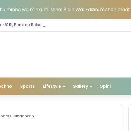
u minna wa minkum. Minal Aidin Wal Faizin, mohon maaf l
Jelang HUT ke-81 RI, Pemkab Bolsel Bagikan Ribuan Bendera Merah Putih dan Bersihkan Pantai Sondana
echno
Sports
Lifestyle
Gallery
Opini
Gobel Dipindahkan