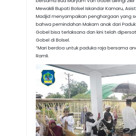
bersama Bua Maryam Van Gobel diiringi zikir
Mewakili Bupati Bolsel Iskandar Kamaru, Asi
Madjid menyampaikan penghargaan yang se
bahwa pemindahan Makam anak dari Paduka R
Gobel bisa terlaksana dan kini telah dipe
Gobel di Bolsel.
“Mari berdoa untuk paduka raja bersama ana
Ramli.