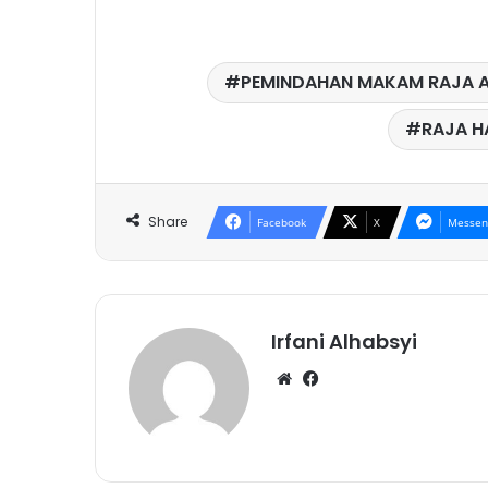
PEMINDAHAN MAKAM RAJA A
RAJA H
Share
Facebook
X
Messen
Irfani Alhabsyi
W
Fa
eb
ce
sit
bo
e
ok