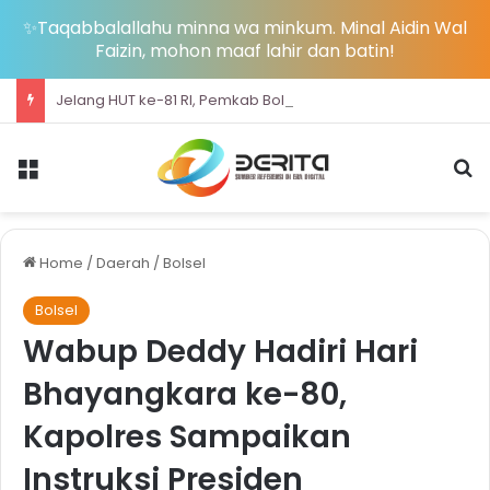
✨Taqabbalallahu minna wa minkum. Minal Aidin Wal
Faizin, mohon maaf lahir dan batin!
Jelang HUT ke-81 RI, Pemkab Bolsel Bagikan Ribuan Bendera Merah Putih dan Bersihkan Pantai Sondana
Menu
S
Home
/
Daerah
/
Bolsel
Bolsel
Wabup Deddy Hadiri Hari
Bhayangkara ke-80,
Kapolres Sampaikan
Instruksi Presiden