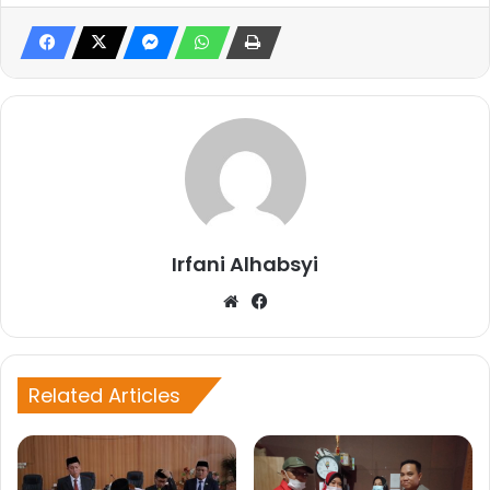
Irfani Alhabsyi
W
Fa
eb
ce
sit
bo
e
ok
Related Articles