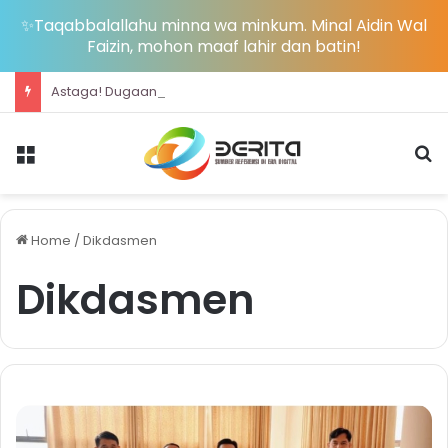
✨Taqabbalallahu minna wa minkum. Minal Aidin Wal
Faizin, mohon maaf lahir dan batin!
Astaga! Dugaan Honorer Silumen Mencuat di Dishub Bolsel
Menu
S
Home
/
Dikdasmen
Dikdasmen