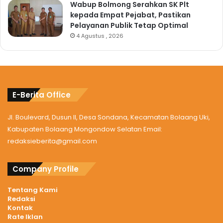
Wabup Bolmong Serahkan SK Plt
kepada Empat Pejabat, Pastikan
Pelayanan Publik Tetap Optimal
4 Agustus , 2026
E-Berita Office
Jl. Boulevard, Dusun II, Desa Sondana, Kecamatan Bolaang Uki,
Kabupaten Bolaang Mongondow Selatan Email:
redaksieberita@gmail.com
Company Profile
Tentang Kami
Redaksi
Kontak
Rate Iklan