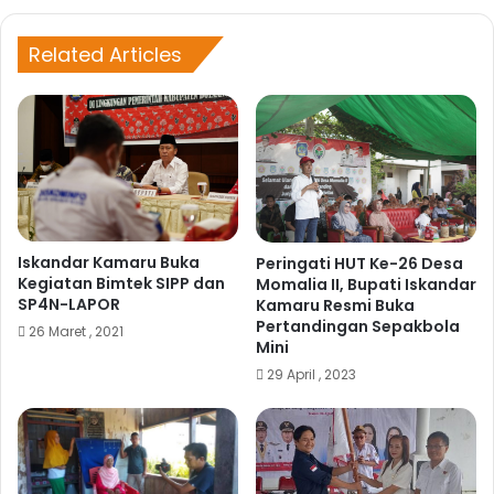
sit
bo
e
ok
Related Articles
Iskandar Kamaru Buka
Peringati HUT Ke-26 Desa
Kegiatan Bimtek SIPP dan
Momalia II, Bupati Iskandar
SP4N-LAPOR
Kamaru Resmi Buka
Pertandingan Sepakbola
26 Maret , 2021
Mini
29 April , 2023