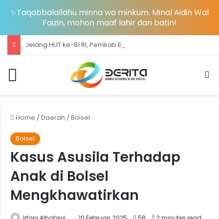
✨Taqabbalallahu minna wa minkum. Minal Aidin Wal
Faizin, mohon maaf lahir dan batin!
Jelang HUT ke-81 RI, Pemkab Bolsel Bagikan Ribuan Bendera Merah Putih dan Bersihkan Pantai Sondana
Menu
S
Home
/
Daerah
/
Bolsel
Bolsel
Kasus Asusila Terhadap
Anak di Bolsel
Mengkhawatirkan
Irfani Alhabsyi
10 Februari, 2025
58
2 minutes read