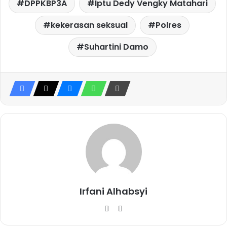
DPPKBP3A
Iptu Dedy Vengky Matahari
kekerasan seksual
Polres
Suhartini Damo
Irfani Alhabsyi
W
Fa
eb
ce