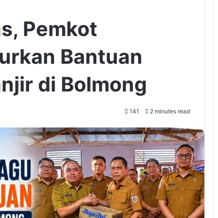
as, Pemkot
urkan Bantuan
njir di Bolmong
141
2 minutes read