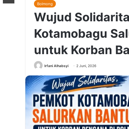
Bolmong
Wujud Solidarit
Kotamobagu Sal
untuk Korban Ba
Irfani Alhabsyi
2 Juni, 2026