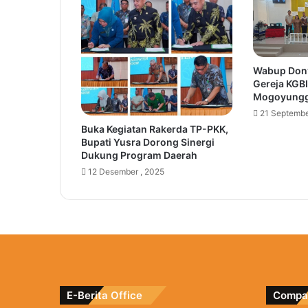
Wabup Don
Gereja KGBI
Mogoyungg
21 Septembe
Buka Kegiatan Rakerda TP-PKK,
Bupati Yusra Dorong Sinergi
Dukung Program Daerah
12 Desember , 2025
E-Berita Office
Compan