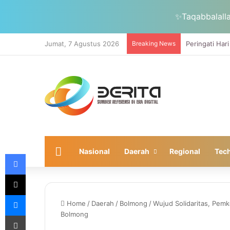
✨Taqabbalalla
Jumat, 7 Agustus 2026
Breaking News
Home
Nasional
Daerah
Regional
Tec
Facebook
X
Messenger
Home
/
Daerah
/
Bolmong
/
Wujud Solidaritas, Pemk
Bolmong
Print