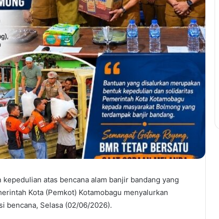
n kepedulian atas bencana alam banjir bandang yang
merintah Kota (Pemkot) Kotamobagu menyalurkan
i bencana, Selasa (02/06/2026).