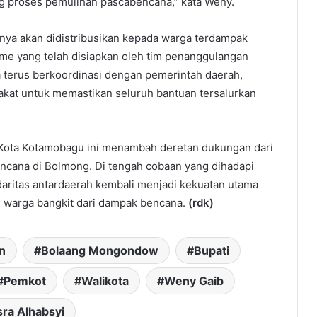
 proses pemulihan pascabencana,” kata Weny.
tnya akan didistribusikan kepada warga terdampak
me yang telah disiapkan oleh tim penanggulangan
terus berkoordinasi dengan pemerintah daerah,
rakat untuk memastikan seluruh bantuan tersalurkan
 Kota Kotamobagu ini menambah deretan dukungan dari
ncana di Bolmong. Di tengah cobaan yang dihadapi
aritas antardaerah kembali menjadi kekuatan utama
warga bangkit dari dampak bencana.
(rdk)
n
Bolaang Mongondow
Bupati
Pemkot
Walikota
Weny Gaib
ra Alhabsyi