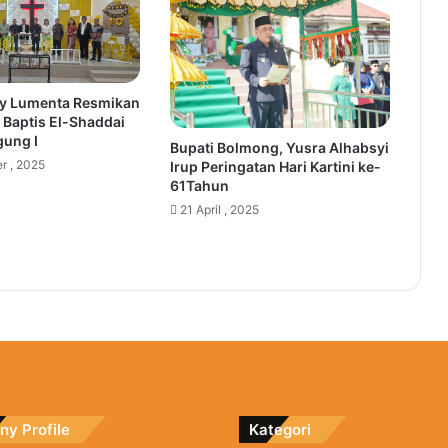
y Lumenta Resmikan
 Baptis El-Shaddai
ung I
Bupati Bolmong, Yusra Alhabsyi
r , 2025
Irup Peringatan Hari Kartini ke-
61Tahun
21 April , 2025
y Profile
Kategori