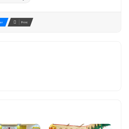
er
Print