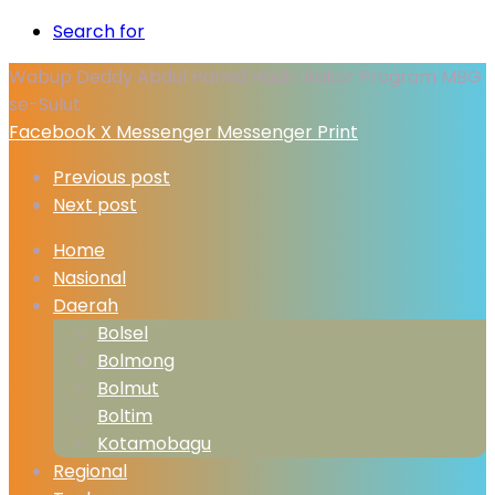
Search for
Wabup Deddy Abdul Hamid Hadiri Rakor Program MBG
se-Sulut
Facebook
X
Messenger
Messenger
Print
Previous post
Next post
Home
Nasional
Daerah
Bolsel
Bolmong
Bolmut
Boltim
Kotamobagu
Regional