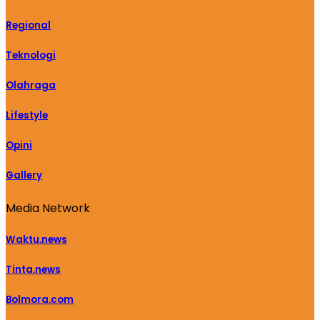
Regional
Teknologi
Olahraga
Lifestyle
Opini
Gallery
Media Network
Waktu.news
Tinta.news
Bolmora.com