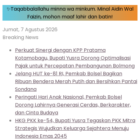
✨Taqabbalallahu minna wa minkum. Minal Aidin Wal
Faizin, mohon maaf lahir dan batin!
Jumat, 7 Agustus 2026
Breaking News
Perkuat Sinergi dengan KPP Pratama
Kotamobagu, Bupati Yusra Dorong Optimalisasi
Pajak untuk Percepatan Pembangunan Bolmong
Jelang HUT ke-81 RI, Pemkab Bolsel Bagikan
Ribuan Bendera Merah Putih dan Bersihkan Pantai
Sondana
Peringati Hari Anak Nasional, Pemkab Bolsel
Dorong Lahirnya Generasi Cerdas, Berkarakter,
dan Cinta Budaya
HKG PKK ke-54, Bupati Yusra Tegaskan PKK Mitra
Strategis Wujudkan Keluarga Sejahtera Menuju
Indonesia Emas 2045