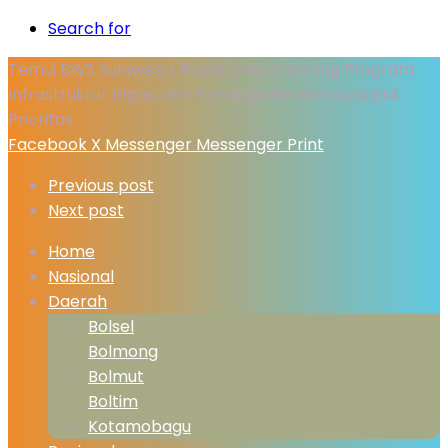
Search for
Temui BWS Sulawesi I, Bupati Yusra Dorong Program
Infrastruktur Irigasi dan Penanganan Bencana jadi
Prioritas
Facebook
X
Messenger
Messenger
Print
Previous post
Next post
Home
Nasional
Daerah
Bolsel
Bolmong
Bolmut
Boltim
Kotamobagu