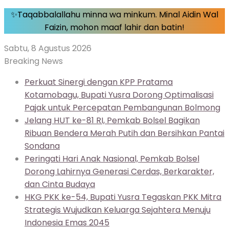
✨Taqabbalallahu minna wa minkum. Minal Aidin Wal
Faizin, mohon maaf lahir dan batin!
Sabtu, 8 Agustus 2026
Breaking News
Perkuat Sinergi dengan KPP Pratama
Kotamobagu, Bupati Yusra Dorong Optimalisasi
Pajak untuk Percepatan Pembangunan Bolmong
Jelang HUT ke-81 RI, Pemkab Bolsel Bagikan
Ribuan Bendera Merah Putih dan Bersihkan Pantai
Sondana
Peringati Hari Anak Nasional, Pemkab Bolsel
Dorong Lahirnya Generasi Cerdas, Berkarakter,
dan Cinta Budaya
HKG PKK ke-54, Bupati Yusra Tegaskan PKK Mitra
Strategis Wujudkan Keluarga Sejahtera Menuju
Indonesia Emas 2045