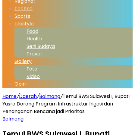
Regional
Techno
Sports
Lifestyle
Food
Health
Seni Budaya
Travel
Gallery
Foto
Video
Opini
Home
/
Daerah
/
Bolmong
/
Temui BWS Sulawesi I, Bupati
Yusra Dorong Program Infrastruktur Irigasi dan
Penanganan Bencana jadi Prioritas
Bolmong
Temui BWS Sulawesi I, Bupati