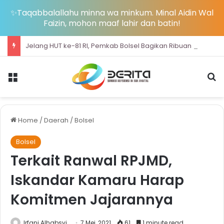
✨Taqabbalallahu minna wa minkum. Minal Aidin Wal
Faizin, mohon maaf lahir dan batin!
Jelang HUT ke-81 RI, Pemkab Bolsel Bagikan Ribuan Bendera Merah Putih dan Bersihkan Pantai Sondana
Menu
S
Home
/
Daerah
/
Bolsel
Bolsel
Terkait Ranwal RPJMD,
Iskandar Kamaru Harap
Komitmen Jajarannya
Irfani Alhabsyi
7 Mei, 2021
61
1 minute read