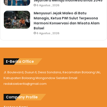
Sejahtera Menuju Indonesia Emas 2045
6 Agustus , 2026
Menyusuri Jejak Maleo di Batu
Managis, Ketua PWI Sulut Terpesona
Harmoni Konservasi dan Wisata Alam
Bolsel
6 Agustus , 2026
E-Berita Office
Jl. Boulevard, Dusun II, Desa Sondana, Kecamatan Bolaang Uki,
Kabupaten Bolaang Mongondow Selatan Email:
redaksieberita@gmail.com
Company Profile