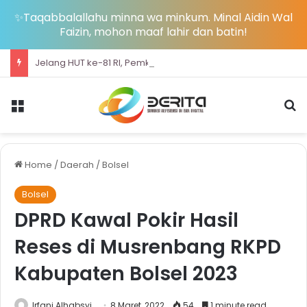
✨Taqabbalallahu minna wa minkum. Minal Aidin Wal
Faizin, mohon maaf lahir dan batin!
Jelang HUT ke-81 RI, Pemkab Bolsel Bagikan Ribuan Bendera Merah Putih dan Bersihkan Pantai Sondana
Menu
S
Home
/
Daerah
/
Bolsel
Bolsel
DPRD Kawal Pokir Hasil
Reses di Musrenbang RKPD
Kabupaten Bolsel 2023
Irfani Alhabsyi
8 Maret, 2022
54
1 minute read