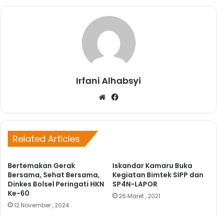
Irfani Alhabsyi
W
Fa
eb
ce
sit
bo
e
ok
Related Articles
Bertemakan Gerak
Iskandar Kamaru Buka
Bersama, Sehat Bersama,
Kegiatan Bimtek SIPP dan
Dinkes Bolsel Peringati HKN
SP4N-LAPOR
Ke-60
26 Maret , 2021
12 November , 2024