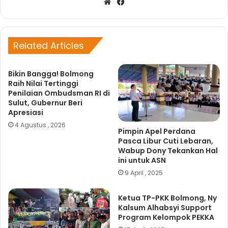
W
Fa
eb
ce
sit
bo
e
ok
Related Articles
Bikin Bangga! Bolmong
Raih Nilai Tertinggi
Penilaian Ombudsman RI di
Sulut, Gubernur Beri
Apresiasi
4 Agustus , 2026
Pimpin Apel Perdana
Pasca Libur Cuti Lebaran,
Wabup Dony Tekankan Hal
ini untuk ASN
9 April , 2025
Ketua TP-PKK Bolmong, Ny
Kalsum Alhabsyi Support
Program Kelompok PEKKA