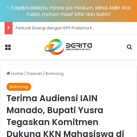
✨Taqabbalallahu minna wa minkum. Minal Aidin Wal
Faizin, mohon maaf lahir dan batin!
Perkuat Sinergi dengan KPP Pratama Kotamobagu, Bupati Yusra Dorong Optimalisasi Pajak untuk Percepatan Pembangunan Bolmong
Menu
S
Home
/
Daerah
/
Bolmong
Bolmong
Terima Audiensi IAIN
Manado, Bupati Yusra
Tegaskan Komitmen
Dukung KKN Mahasiswa di